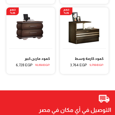
خصم
خصم
35%
35%
كمود كارمة وسط
كمود مارين كبير
6,728
EGP
3,764
EGP
10,350
EGP
5,790
EGP
التوصيل في أي مكان في مصر