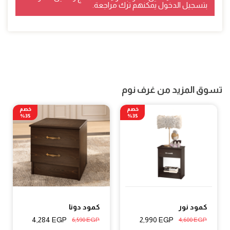
بتسجيل الدخول يمكنهم ترك مراجعة.
تسوق المزيد من غرف نوم
خصم
خصم
35%
35%
كمود نور
كمود دونا
4,284
EGP
2,990
EGP
6,590
EGP
4,600
EGP