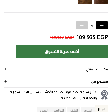
109,935
EGP
169,130
EGP
أضف لعربة التسوق
مكونات المنتج
مصنوع من
عشر سنوات ضد عيوب صناعة الأخشاب, سنتين للإكسسوارات
والكماليات , سنة للدهانات.
البرواز
السرير
البلاكار
التواليت
الكمود