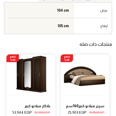
104 cm
عرض
105 cm
ارتفاع
منتجات ذات صله
خصم
خصم
35%
35%
سرير ميلانو كبير160سم
بلاكار ميلانو كبير
53,944
EGP
25,903
EGP
82,990
EGP
39,850
EGP