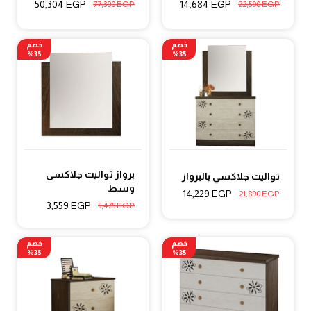
50,304
EGP
14,684
EGP
77,390
EGP
22,590
EGP
خصم
خصم
35%
35%
برواز تواليت جلاكسى
تواليت جلاكسي بالبرواز
وسط
14,229
EGP
21,890
EGP
3,559
EGP
5,475
EGP
خصم
خصم
35%
35%