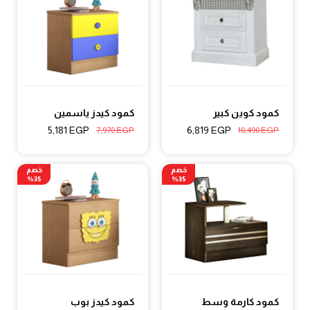
كمود كوين كبير
كمود كيدز ياسمين
5,181
EGP
6,819
EGP
7,970
EGP
10,490
EGP
خصم
خصم
35%
35%
كمود كارمة وسط
كمود كيدز بوب