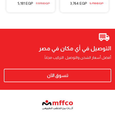
5,181
EGP
3,764
EGP
7,970
EGP
5,790
EGP
التوصيل في أي مكان في مصر
أفضل أسعار الشحن والتوصيل. التركيب مجاناً.
تسوق الآن