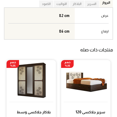
البرواز
السرير
البلاكار
التواليت
الكمود
82 cm
عرض
86 cm
ارتفاع
منتجات ذات صله
خصم
خصم
35%
35%
سرير جلاكسى 120
بلاكار جلاكسى وسط