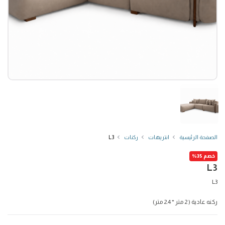
الصفحة الرئيسية
انتريهات
ركنات
L3
خصم 35%
L3
L3
ركنه عادية ( 2 متر * 2.4 متر)