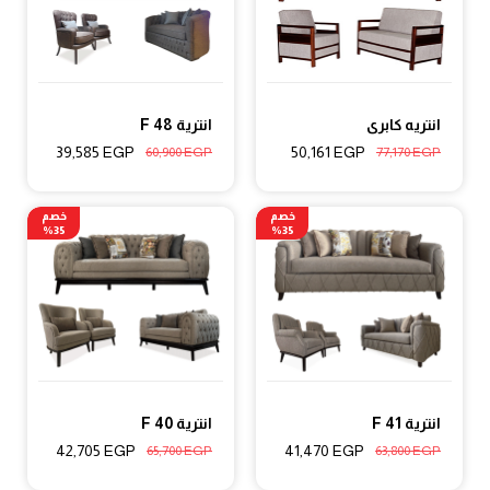
انتريه كابرى
انترية F 48
39,585
EGP
50,161
EGP
60,900
EGP
77,170
EGP
خصم
خصم
35%
35%
انترية F 41
انترية F 40
42,705
EGP
41,470
EGP
65,700
EGP
63,800
EGP