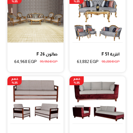
35%
35%
انترية F 51
صالون F 26
64,968
EGP
63,882
EGP
99,950
EGP
98,280
EGP
خصم
خصم
35%
35%