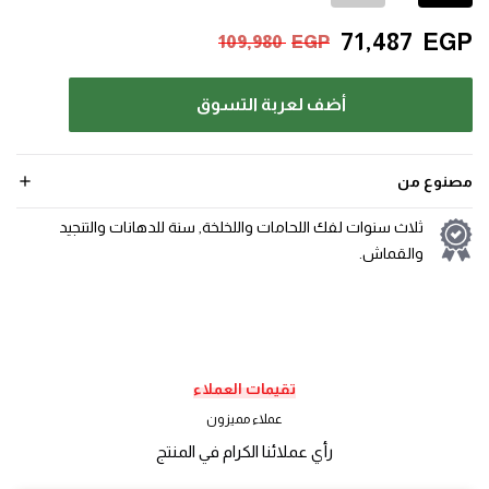
71,487
EGP
109,980
EGP
أضف لعربة التسوق
مصنوع من
ثلاث سنوات لفك اللحامات واللخلخة, سنة للدهانات والتنجيد
والقماش.
تقيمات العملاء
عملاء مميزون
رأي عملائنا الكرام في المنتج