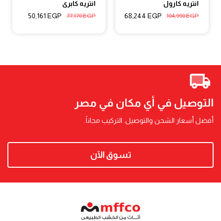
انتريه كارول
انتريه كابرى
50,161
EGP
68,244
EGP
77,170
EGP
104,990
EGP
التوصيل في أي مكان في مصر
أفضل أسعار الشحن والتوصيل. التركيب مجاناً.
تسوق الآن