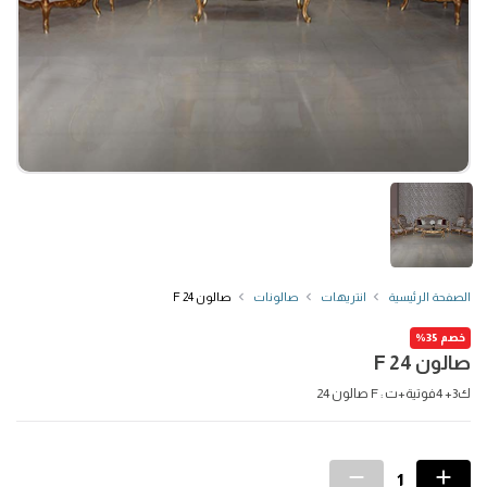
الصفحة الرئيسية
انتريهات
صالونات
صالون F 24
خصم 35%
صالون F 24
ك3+ 4فوتية+ت : F صالون 24