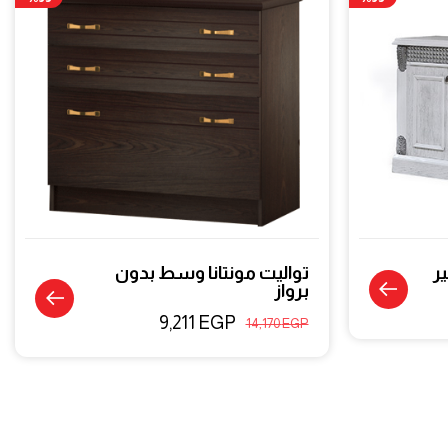
ر
تواليت مونتانا وسط بدون
برواز
9,211
EGP
14,170
EGP