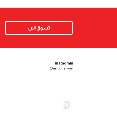
تسوق الآن
Instagram
mffcohelwan@
- فترة محدودة جدا 😍 - ⁠اقوى
mffcohelwaninsta