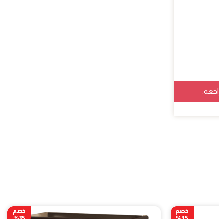
اجعة.
خصم
خصم
35%
35%