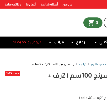
من نحن
أسئلة شائعة
أتصل بنا
وظائف متاحة
shopping_cart
0
كتبي
الرفايع
مراتب
عروض وتخفيضات
ات غرف النوم
تواليت
وحده دريسينج 100سم ( 2رف + 2شماعه )
وحده دريسينج 100سم ( 2رف +
خصم 35%