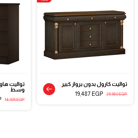
تواليت كارول بدون برواز كبير
تواليت هاوا
وسط
19,487
EGP
29,980
EGP
P
14,005
EGP