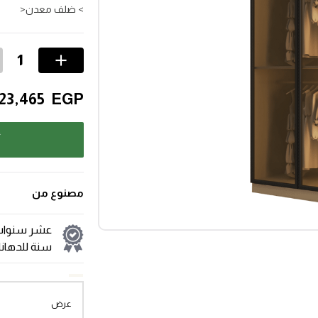
> ضلف معدن<
23,465
EGP
أ
مصنوع من
عشر سنوات 
سنة للدهان
عرض