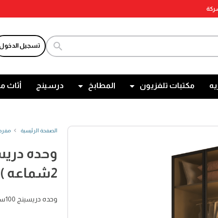
شركة
تسجيل الدخول
يه
مكتبات تلفزيون
المطابخ
درسينج
أثاث م
الصفحة الرئيسية
مفرد
2شماعه )
وحده دريسينج 100سم ( 2رف + 2شماعه )