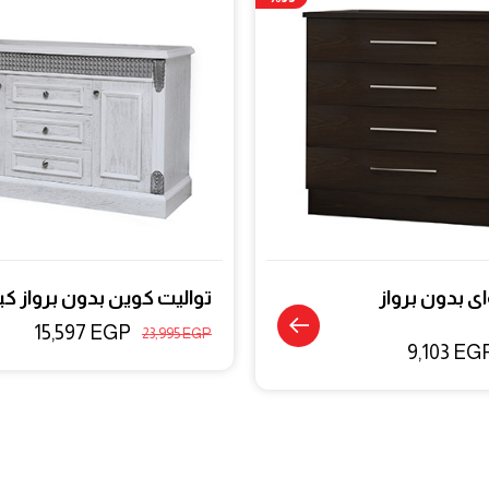
ى بدون برواز
تواليت كوين بدون برواز كبي
15,597
EGP
23,995
EGP
9,103
EG