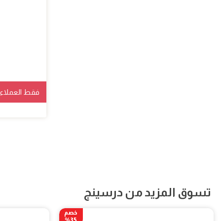
فقط العملاء ا
تسوق المزيد من درسينج
خصم
35%