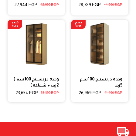
27,944
EGP
28,789
EGP
42,990
EGP
44,290
EGP
خصم
خصم
35%
35%
وحده دريسينج 100سم
وحده دريسينج 100سم (
5رف
2رف + شماعه )
23,654
EGP
26,969
EGP
36,390
EGP
41,490
EGP