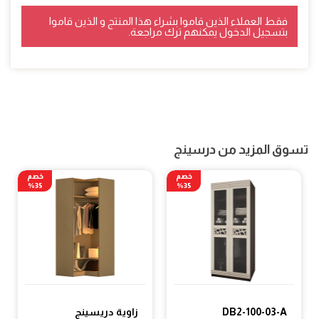
فقط العملاء الذين قاموا بشراء هذا المنتج و الذين قاموا
بتسجيل الدخول يمكنهم ترك مراجعة.
تسوق المزيد من درسينج
خصم
خصم
35%
35%
DB2-100-03-A
زاوية دريسينج