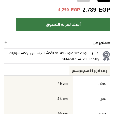
2,789
EGP
4,290
EGP
أضف لعربة التسوق
مصنوع من
عشر سنوات ضد عيوب صناعة الأخشاب, سنتين للإكسسوارات
والكماليات , سنة للدهانات
وحده ادراج 46 سم دريسنج
46 cm
عرض
44 cm
عمق