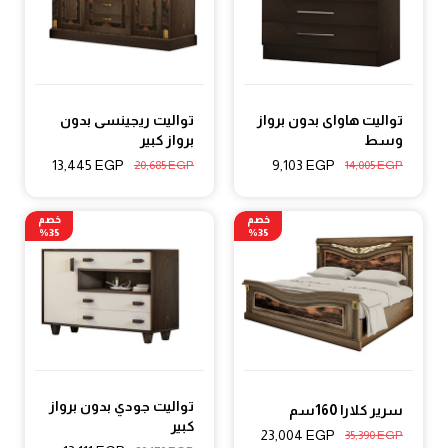
تواليت هاواى بدون برواز
تواليت ريجينسى بدون
وسط
برواز كبير
13,445
EGP
9,103
EGP
20,685
EGP
14,005
EGP
خصم
خصم
35%
35%
تواليت جودي بدون برواز
سرير كلارا 160سم
كبير
23,004
EGP
35,390
EGP