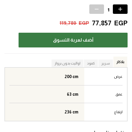
77,857
EGP
119,780
EGP
أضف لعربة التسوق
بلاكار
سرير
كمود
اواليت بدون برواز
200 cm
عرض
63 cm
عمق
236 cm
ارتفاع