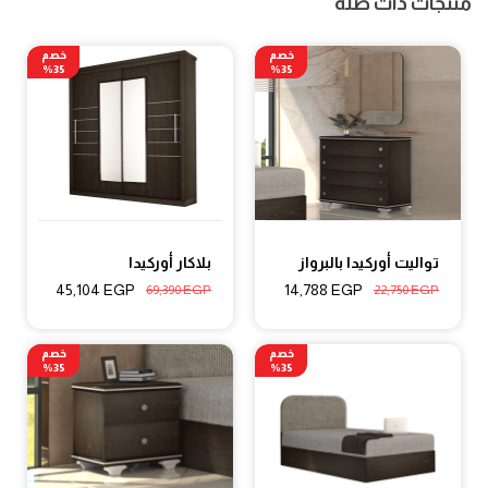
منتجات ذات صله
خصم
خصم
35%
35%
تواليت أوركيدا بالبرواز
بلاكار أوركيدا
45,104
EGP
14,788
EGP
69,390
EGP
22,750
EGP
خصم
خصم
35%
35%