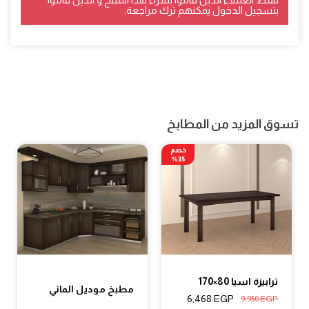
بتسجيل الدخول يمكنهم ترك مراجعة.
تسوق المزيد من المطابخ
خصم
35%
ترابيزة اسيا 80×170
مطبخ موديل الماني
6,468
EGP
9,950
EGP