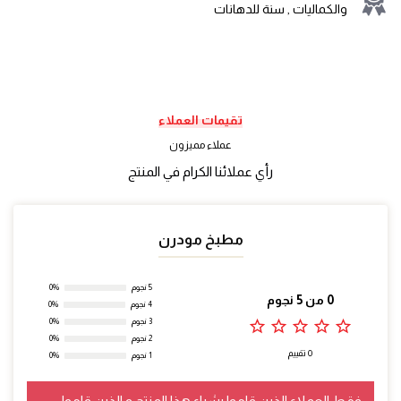
والكماليات , سنة للدهانات
تقيمات العملاء
عملاء مميزون
رأي عملائنا الكرام في المنتج
مطبخ مودرن
5 نجوم
0%
0 من 5 نجوم
4 نجوم
0%
star_outline
star_outline
star_outline
star_outline
star_outline
3 نجوم
0%
2 نجوم
0%
0 تقييم
1 نجوم
0%
فقط العملاء الذين قاموا بشراء هذا المنتج و الذين قاموا