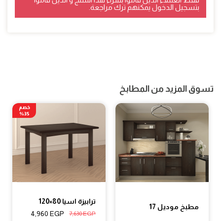
بتسجيل الدخول يمكنهم ترك مراجعة.
تسوق المزيد من المطابخ
خصم
35%
ترابيزة اسيا 80×120
مطبخ موديل 17
4,960
EGP
7,630
EGP