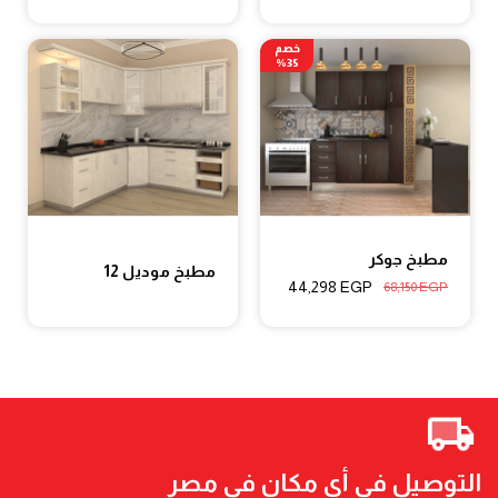
خصم
35%
مطبخ جوكر
مطبخ موديل 12
44,298
EGP
68,150
EGP
التوصيل في أي مكان في مصر