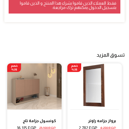
فقط العملاء الذين قاموا بشراء هذا المنتج و الذين قاموا
بتسجيل الدخول يمكنهم ترك مراجعة.
تسوق المزيد
خصم
خصم
35%
35%
برواز جزامه راوتر
كونسول جزامة تاج
16,315
EGP
2,782
EGP
25,100
EGP
4,280
EGP