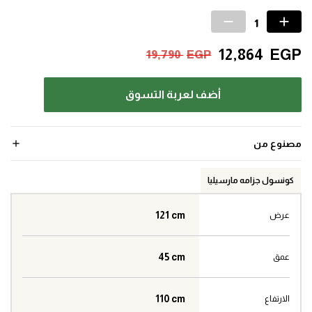
12,864
EGP
19,790
EGP
أضف لعربة التسوق
مصنوع من
كونسول جزامه مارسيليا
121 cm
عرض
45 cm
عمق
110 cm
الارتفاع