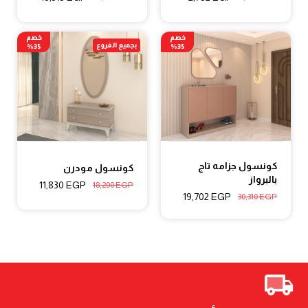
خصم
خصم
بجميع الفروع
35%
35%
كونسول جزامه تاج
كونسول مودرن
بالبرواز
11,830
EGP
18,200
EGP
19,702
EGP
30,310
EGP