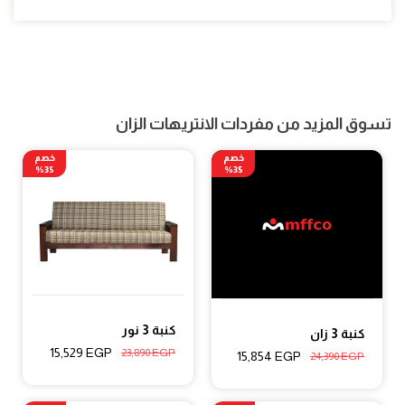
تسوق المزيد من مفردات الانتريهات الزان
خصم
خصم
35%
35%
كنبة 3 نور
كنبة 3 زان
15,529
EGP
23,890
EGP
15,854
EGP
24,390
EGP