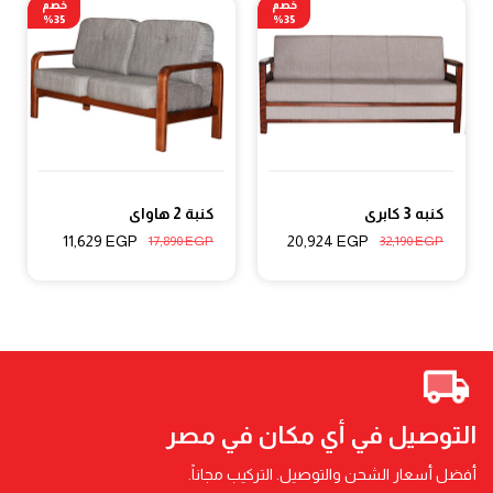
خصم
خصم
35%
35%
كنبه 3 كابرى
كنبة 2 هاواى
11,629
EGP
20,924
EGP
17,890
EGP
32,190
EGP
التوصيل في أي مكان في مصر
أفضل أسعار الشحن والتوصيل. التركيب مجاناً.