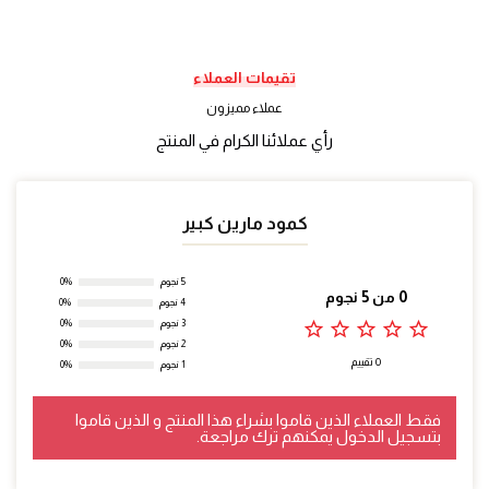
تقيمات العملاء
عملاء مميزون
رأي عملائنا الكرام في المنتج
كمود مارين كبير
5 نجوم
0%
0 من 5 نجوم
4 نجوم
0%
star_outline
star_outline
star_outline
star_outline
star_outline
3 نجوم
0%
2 نجوم
0%
0 تقييم
1 نجوم
0%
فقط العملاء الذين قاموا بشراء هذا المنتج و الذين قاموا
بتسجيل الدخول يمكنهم ترك مراجعة.