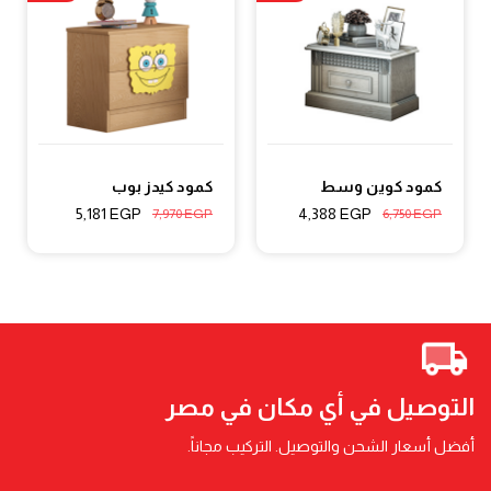
كمود كوين وسط
كمود كيدز بوب
5,181
EGP
4,388
EGP
7,970
EGP
6,750
EGP
التوصيل في أي مكان في مصر
أفضل أسعار الشحن والتوصيل. التركيب مجاناً.