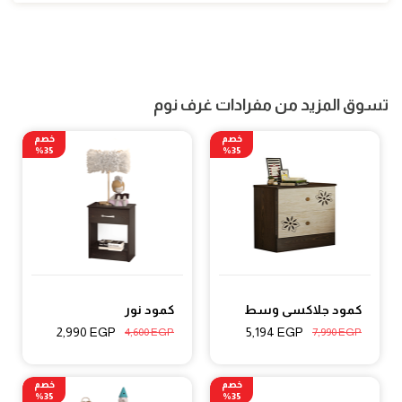
تسوق المزيد من مفرادات غرف نوم
خصم
خصم
35%
35%
كمود جلاكسى وسط
كمود نور
2,990
EGP
5,194
EGP
4,600
EGP
7,990
EGP
خصم
خصم
35%
35%