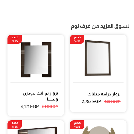
تسوق المزيد من غرف نوم
خصم
خصم
35%
35%
برواز تواليت مودرن
برواز جزامه مثلثات
وسط
2,782
EGP
4,280
EGP
4,121
EGP
6,340
EGP
خصم
خصم
35%
35%