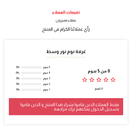
تقيمات العملاء
عملاء مميزون
رأي عملائنا الكرام في المنتج
غرفة نوم نور وسط
5 نجوم
0%
0 من 5 نجوم
4 نجوم
0%
star_outline
star_outline
star_outline
star_outline
star_outline
3 نجوم
0%
2 نجوم
0%
0 تقييم
1 نجوم
0%
فقط العملاء الذين قاموا بشراء هذا المنتج و الذين قاموا
بتسجيل الدخول يمكنهم ترك مراجعة.