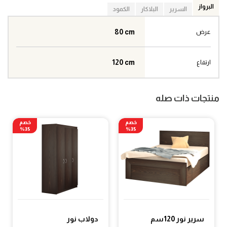
البرواز
السرير
البلاكار
الكمود
80 cm
عرض
120 cm
ارتفاع
منتجات ذات صله
خصم
خصم
35%
35%
سرير نور 120سم
دولاب نور