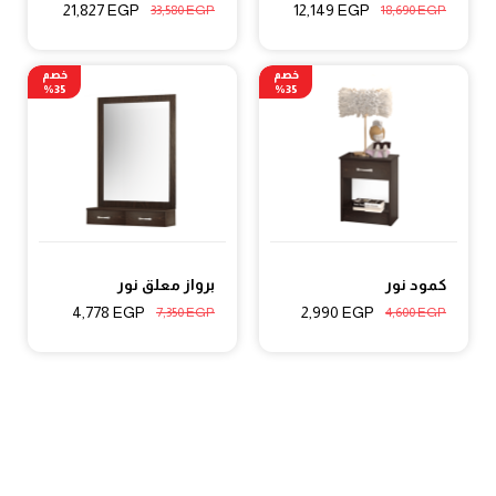
21,827
EGP
12,149
EGP
33,580
EGP
18,690
EGP
خصم
خصم
35%
35%
كمود نور
برواز معلق نور
4,778
EGP
2,990
EGP
7,350
EGP
4,600
EGP