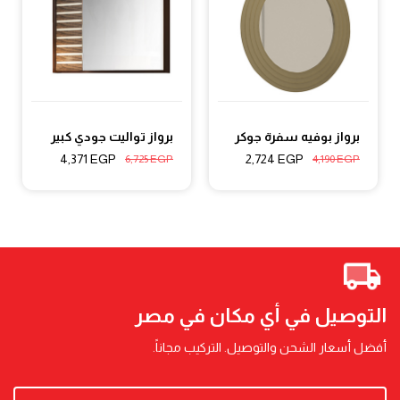
برواز بوفيه سفرة جوكر
برواز تواليت جودي كبير
4,371
EGP
2,724
EGP
6,725
EGP
4,190
EGP
التوصيل في أي مكان في مصر
أفضل أسعار الشحن والتوصيل. التركيب مجاناً.