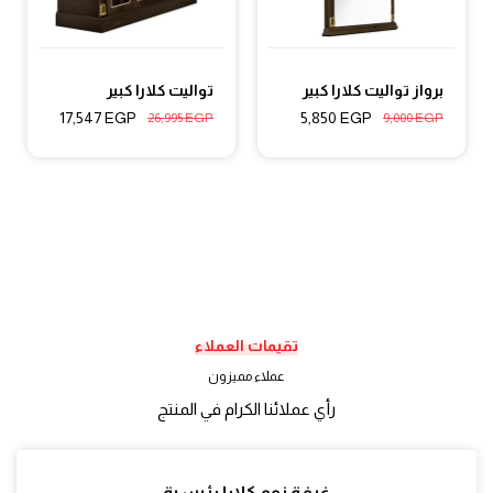
برواز تواليت كلارا كبير
تواليت كلارا كبير
17,547
EGP
5,850
EGP
26,995
EGP
9,000
EGP
تقيمات العملاء
عملاء مميزون
رأي عملائنا الكرام في المنتج
غرفة نوم كلارا رئيسية