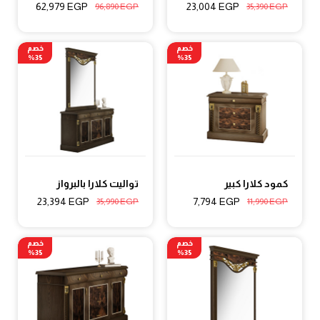
62,979
EGP
23,004
EGP
96,890
EGP
35,390
EGP
خصم
خصم
35%
35%
كمود كلارا كبير
تواليت كلارا بالبرواز
23,394
EGP
7,794
EGP
35,990
EGP
11,990
EGP
خصم
خصم
35%
35%