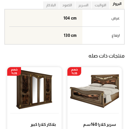
البرواز
التواليت
السرير
الكمود
البلاكار
104 cm
عرض
130 cm
ارتفاع
منتجات ذات صله
خصم
خصم
35%
35%
سرير كلارا 160سم
بلاكار كلارا كبير