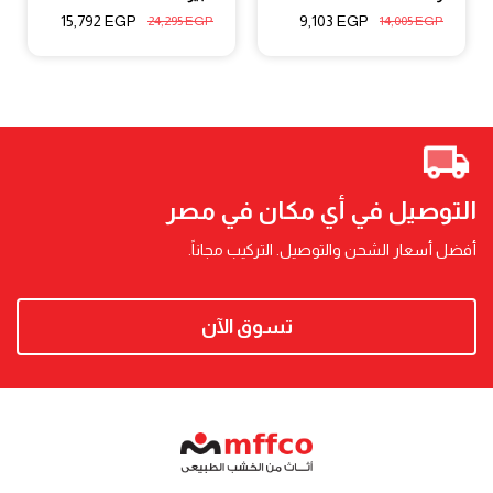
15,792
EGP
9,103
EGP
24,295
EGP
14,005
EGP
التوصيل في أي مكان في مصر
أفضل أسعار الشحن والتوصيل. التركيب مجاناً.
تسوق الآن