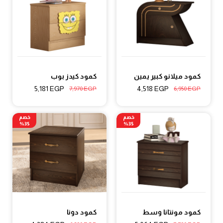
كمود ميلانو كبير يمين
كمود كيدز بوب
5,181
EGP
4,518
EGP
7,970
EGP
6,950
EGP
خصم
خصم
35%
35%
كمود مونتانا وسط
كمود دونا