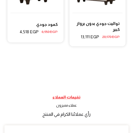
تواليت جودي بدون برواز
كمود جودي
كبير
4,518
EGP
6,950
EGP
13,111
EGP
20,170
EGP
تقيمات العملاء
عملاء مميزون
رأي عملائنا الكرام في المنتج