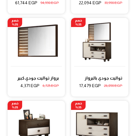
61,744
EGP
22,094
EGP
94,990
EGP
33,990
EGP
خصم
خصم
35%
35%
تواليت جودي بالبرواز
برواز تواليت جودي كبير
4,371
EGP
17,479
EGP
6,725
EGP
26,890
EGP
خصم
خصم
35%
35%