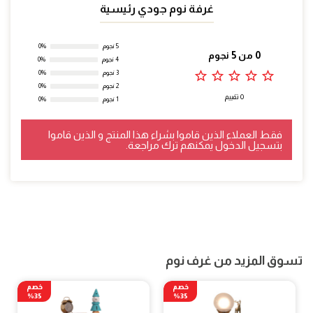
غرفة نوم جودي رئيسية
5 نجوم
0%
0 من 5 نجوم
4 نجوم
0%
star_outline
star_outline
star_outline
star_outline
star_outline
3 نجوم
0%
2 نجوم
0%
0 تقييم
1 نجوم
0%
فقط العملاء الذين قاموا بشراء هذا المنتج و الذين قاموا
بتسجيل الدخول يمكنهم ترك مراجعة.
تسوق المزيد من غرف نوم
خصم
خصم
35%
35%