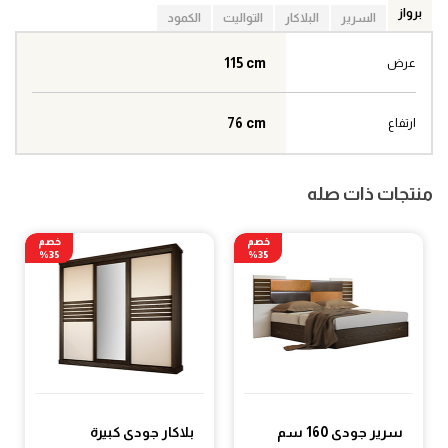
برواز
السرير
البلاكار
التواليت
الكمود
115 cm
عرض
76 cm
ارتفاع
منتجات ذات صله
خصم
خصم
35%
35%
سرير جودى 160 سم
بلاكار جودى كبيرة