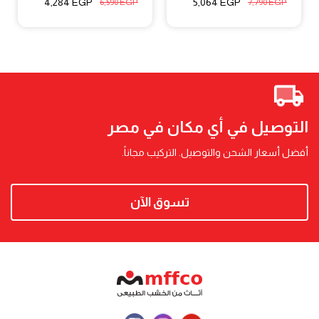
4,284
EGP
5,064
EGP
6,590
EGP
7,790
EGP
التوصيل في أي مكان في مصر
أفضل أسعار الشحن والتوصيل. التركيب مجاناً.
تسوق الآن