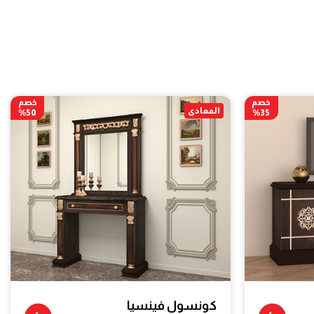
خصم
خصم
المعادى
50%
35%
كونسول فينسيا