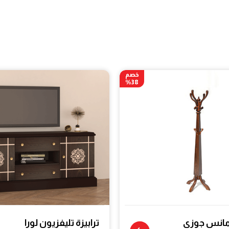
خصم
38%
مانس جوزى
ترابيزة تليفزيون لورا