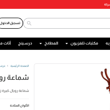
شركة
تسجيل الدخول
يه
مكتبات تلفزيون
المطابخ
درسينج
أثاث م
الصفحة الرئيسية
غرف 
شماعة رو
شماعة رويال كبيرة زا
الألوان المتاحة