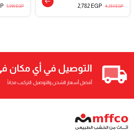
P
2,782
EGP
5,590
EGP
4,280
EGP
التوصيل في أي مكان ف
أفضل أسعار الشحن والتوصيل. التركيب مجاناً.