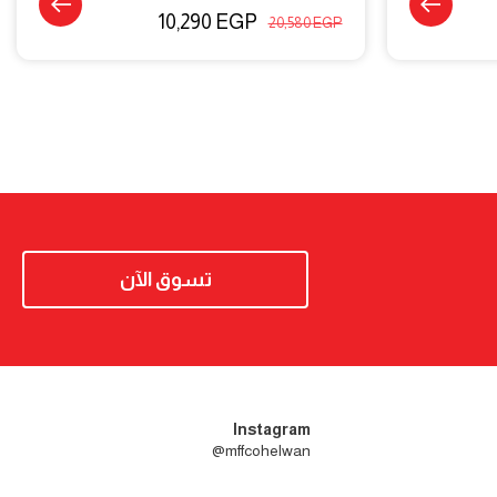
10,290
EGP
20,580
EGP
تسوق الآن
Instagram
mffcohelwan@
- فترة محدودة جدا 😍 - ⁠اقوى
mffcohelwaninsta