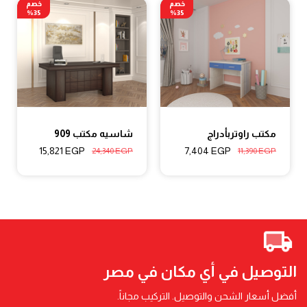
خصم
خصم
35%
35%
مكتب راوتربأدراج
شاسيه مكتب 909
15,821
EGP
7,404
EGP
24,340
EGP
11,390
EGP
التوصيل في أي مكان في مصر
أفضل أسعار الشحن والتوصيل. التركيب مجاناً.