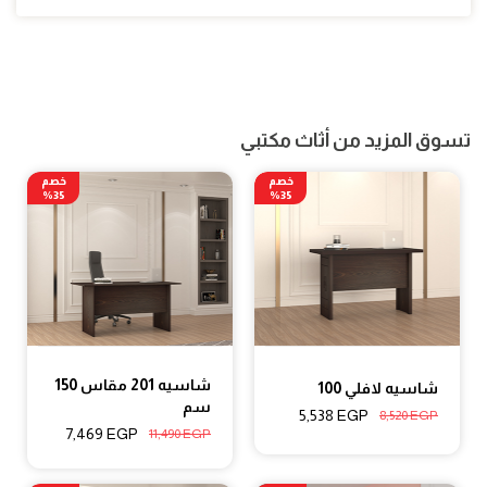
تسوق المزيد من أثاث مكتبي
خصم
خصم
35%
35%
شاسيه 201 مقاس 150
شاسيه لافلي 100
سم
5,538
EGP
8,520
EGP
7,469
EGP
11,490
EGP