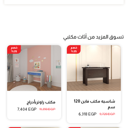
تسوق المزيد من أثاث مكتبي
خصم
خصم
35%
35%
شاسيه مكتب فاين 120
مكتب راوتربأدراج
سم
7,404
EGP
11,390
EGP
6,318
EGP
9,720
EGP