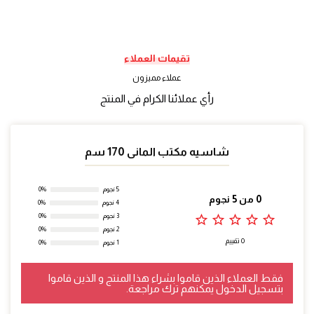
تقيمات العملاء
عملاء مميزون
رأي عملائنا الكرام في المنتج
شاسيه مكتب المانى 170 سم
5 نجوم
0%
0 من 5 نجوم
4 نجوم
0%
star_outline
star_outline
star_outline
star_outline
star_outline
3 نجوم
0%
2 نجوم
0%
0 تقييم
1 نجوم
0%
فقط العملاء الذين قاموا بشراء هذا المنتج و الذين قاموا
بتسجيل الدخول يمكنهم ترك مراجعة.