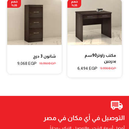
خصم
خصم
35%
35%
مكتب راوتر90سم
شانون 3 درج
بدرجين
9,068
EGP
13,950
EGP
6,494
EGP
9,990
EGP
التوصيل في أي مكان في مصر
أفضل أسعار الشحن والتوصيل. التركيب مجاناً.