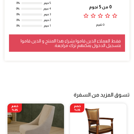
5 نجوم
0%
0 من 5 نجوم
4 نجوم
0%
star_outline
star_outline
star_outline
star_outline
star_outline
3 نجوم
0%
2 نجوم
0%
0 تقييم
1 نجوم
0%
فقط العملاء الذين قاموا بشراء هذا المنتج و الذين قاموا
بتسجيل الدخول يمكنهم ترك مراجعة.
تسوق المزيد من السفرة
خصم
خصم
35%
35%