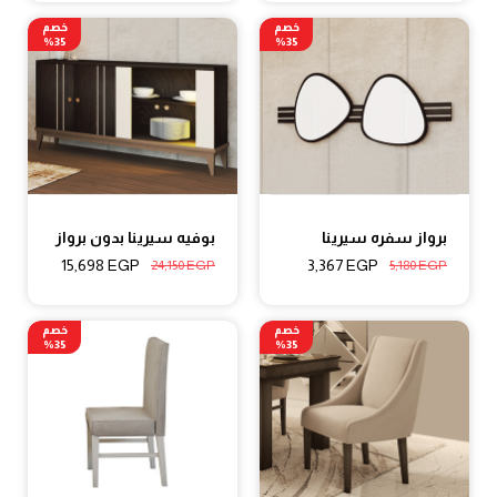
خصم
خصم
35%
35%
برواز سفره سيرينا
بوفيه سيرينا بدون برواز
15,698
EGP
3,367
EGP
24,150
EGP
5,180
EGP
خصم
خصم
35%
35%