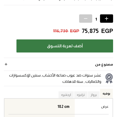
75,875
EGP
116,730
EGP
أضف لعربة التسوق
مصنوع من
عشر سنوات ضد عيوب صناعة الأخشاب, سنتين للإكسسوارات
والكماليات , سنة للدهانات
بوفيه
برواز
ترابيزه
ارجنتيره
182 cm
عرض