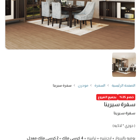
الصفحة الرئيسية
السفرة
مودرن
سفرة سيرينا
خصم 35%
بجميع الفروع
سفرة سيرينا
سفرة سيرينا
( جوزي * لاكيه)
بوفيه بالبرواز + ارجنتيره + ترابيزه +
4 كرسي ملك
+
2 كرسي ملك معدل