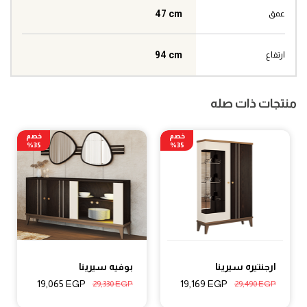
47 cm
عمق
94 cm
ارتفاع
منتجات ذات صله
خصم
خصم
35%
35%
ارجنتيره سيرينا
بوفيه سيرينا
19,065
EGP
19,169
EGP
29,330
EGP
29,490
EGP