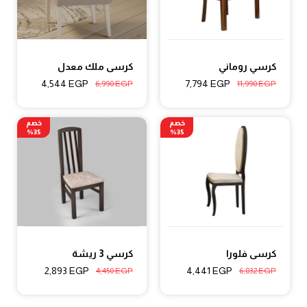
كرسي روماني
كرسى ملك معدل
4,544
EGP
7,794
EGP
6,990
EGP
11,990
EGP
خصم
خصم
35%
35%
كرسى فلورا
كرسي 3 ريشة
2,893
EGP
4,441
EGP
4,450
EGP
6,832
EGP