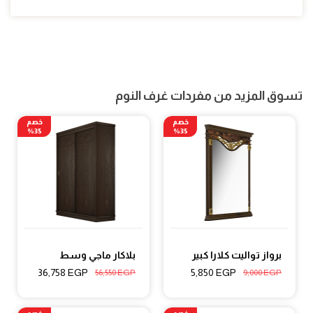
تسوق المزيد من مفردات غرف النوم
خصم
خصم
35%
35%
برواز تواليت كلارا كبير
بلاكار ماجي وسط
36,758
EGP
5,850
EGP
56,550
EGP
9,000
EGP