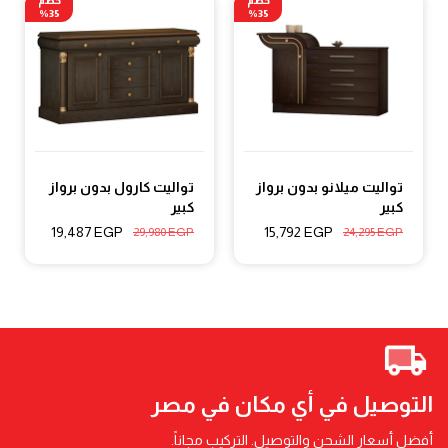
خصم
خصم
35%
35%
تواليت ميلانو بدون برواز
تواليت كارول بدون برواز
كبير
كبير
19,487
EGP
15,792
EGP
29,980
EGP
24,295
EGP
التوصيل في أي مكان في مصر
أفضل أسعار الشحن والتوصيل. التركيب مجاناً.