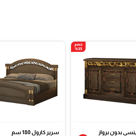
خصم
35%
ينسى بدون برواز
سرير كارول 180 سم