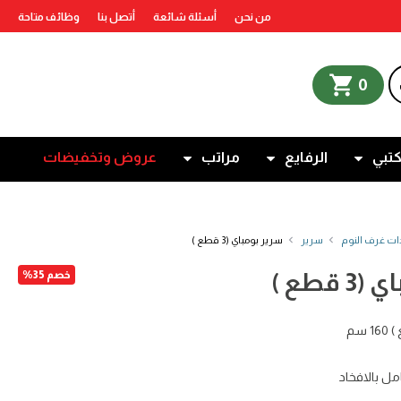
من نحن
أسئلة شائعة
أتصل بنا
وظائف متاحة
shopping_cart
0
كتبي
الرفايع
مراتب
عروض وتخفيضات
ات غرف النوم
سرير
سرير بومباي (3 قطع )
قطع )
خصم 35%
ل بالافخاد