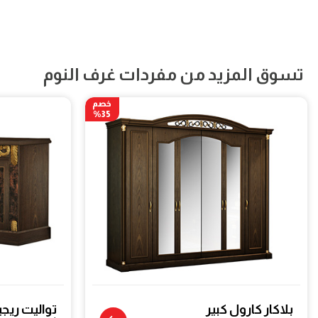
تسوق المزيد من مفردات غرف النوم
خصم
35%
بلاكار كارول كبير
تواليت ريج