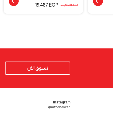
19,487
EGP
29,980
EGP
تسوق الآن
Instagram
mffcohelwan@