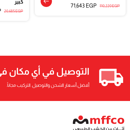
كبير
71,643
EGP
110,220
EGP
P
20,685
EGP
التوصيل في أي مكان ف
أفضل أسعار الشحن والتوصيل. التركيب مجاناً.