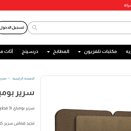
شركة
تسجيل الدخول
يه
مكتبات تلفزيون
المطابخ
درسينج
أثاث م
الصفحة الرئيسية
مفرد
سرير بومباي (3 
سرير بومباي (3 قطع ) 160 سم
تنجيد قماش سرير كام