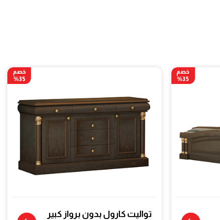
خصم
خصم
35%
35%
تواليت كارول بدون برواز كبير