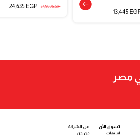
24,635
EGP
37,900
EGP
13,445
EG
ي مصر
تسوق الأن
عن الشركة
انتريهات
من نحن