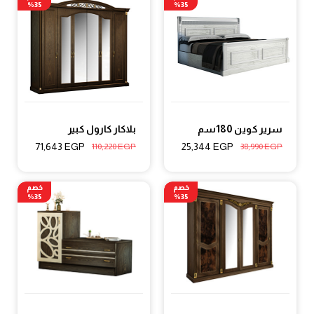
35%
35%
سرير كوين 180سم
بلاكار كارول كبير
71,643
EGP
25,344
EGP
110,220
EGP
38,990
EGP
خصم
خصم
35%
35%