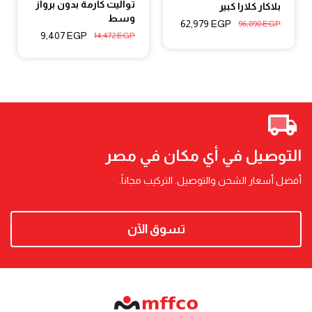
تواليت كارمة بدون برواز
بلاكار كلارا كبير
وسط
62,979
EGP
96,890
EGP
9,407
EGP
14,472
EGP
التوصيل في أي مكان في مصر
أفضل أسعار الشحن والتوصيل. التركيب مجاناً.
تسوق الآن