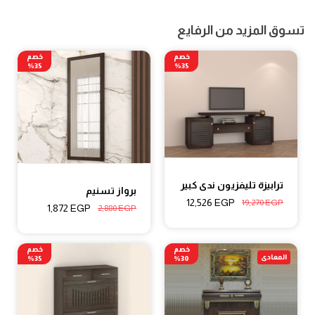
تسوق المزيد من الرفايع
خصم
خصم
35%
35%
ترابيزة تليفزيون ندى كبير
برواز تسنيم
12,526
EGP
19,270
EGP
1,872
EGP
2,880
EGP
خصم
خصم
المعادى
35%
30%