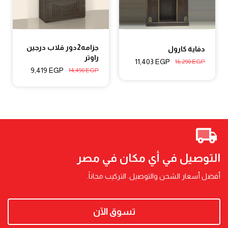
جزامه2دور قلاب درجين
دفاية كارول
راوتر
11,403
EGP
16,290
EGP
9,419
EGP
14,490
EGP
التوصيل في أي مكان في مصر
أفضل أسعار الشحن والتوصيل. التركيب مجاناً.
تسوق الآن