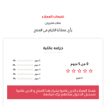
تقيمات العملاء
عملاء مميزون
رأي عملائنا الكرام في المنتج
جزامه عائلية
5 نجوم
0%
0 من 5 نجوم
4 نجوم
0%
star_outline
star_outline
star_outline
star_outline
star_outline
3 نجوم
0%
2 نجوم
0%
0 تقييم
1 نجوم
0%
فقط العملاء الذين قاموا بشراء هذا المنتج و الذين قاموا
بتسجيل الدخول يمكنهم ترك مراجعة.