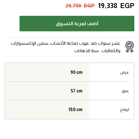
19,338
EGP
29,750
EGP
أضف لعربة التسوق
عشر سنوات ضد عيوب صناعة الأخشاب, سنتين للإكسسوارات
والكماليات , سنة للدهانات
90 cm
عرض
57 cm
عمق
180 cm
ارتفاع