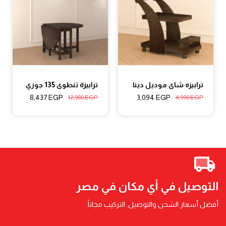
ترابيزه شاى موديل دينا
ترابيزة تنطوى 135 جوزي
8,437
EGP
3,094
EGP
12,980
EGP
4,990
EGP
التوصيل في أي مكان في مصر
أفضل أسعار الشحن والتوصيل. التركيب مجاناً.