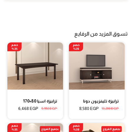
تسوق المزيد من الرفايع
خصم
خصم
35%
35%
ترابيزة تليفزيون دونا
ترابيزة اسيا 80×170
6,468
EGP
8,580
EGP
9,950
EGP
13,200
EGP
خصم
خصم
بجميع الفروع
بجميع الفروع
35%
38%