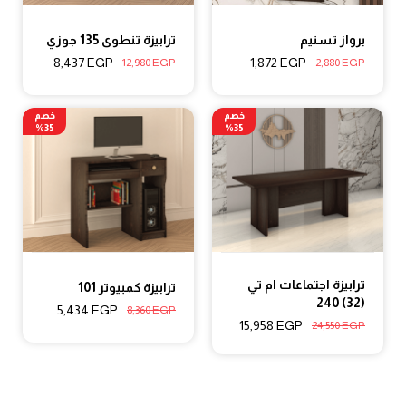
برواز تسنيم
ترابيزة تنطوى 135 جوزي
8,437
EGP
1,872
EGP
12,980
EGP
2,880
EGP
خصم
خصم
35%
35%
ترابيزة اجتماعات ام تي
ترابيزة كمبيوتر 101
(32) 240
5,434
EGP
8,360
EGP
15,958
EGP
24,550
EGP