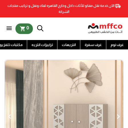
الآن خدمة نقل مفكو للأثاث داخل وخارج القاهره لفك ونقل و تركيب منتجات
الشركة
menu
0
shopping_cart
غرف نوم
غرف سفرة
انتريهات
ترابيزات انتريه
مكتبات تلفزيو