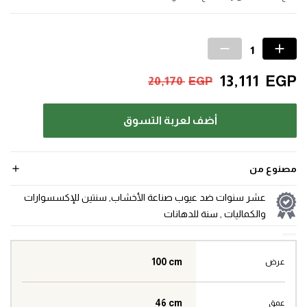
13,111
EGP
20,170
EGP
أضف لعربة التسوق
مصنوع من
عشر سنوات ضد عيوب صناعة الأخشاب, سنتين للإكسسوارات
والكماليات , سنة للدهانات
100 cm
عرض
46 cm
عمق