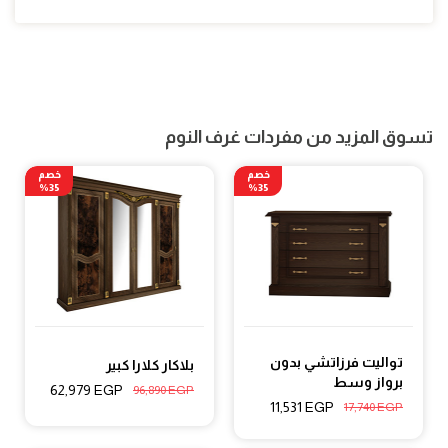
تسوق المزيد من مفردات غرف النوم
خصم
خصم
35%
35%
تواليت فرزاتشي بدون
بلاكار كلارا كبير
برواز وسط
62,979
EGP
96,890
EGP
11,531
EGP
17,740
EGP