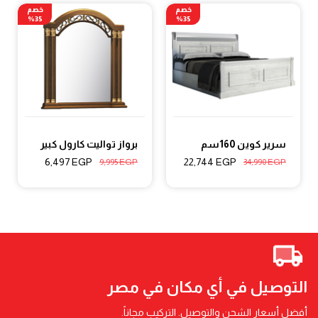
خصم
خصم
35%
35%
سرير كوين 160سم
برواز تواليت كارول كبير
6,497
EGP
22,744
EGP
9,995
EGP
34,990
EGP
التوصيل في أي مكان في مصر
أفضل أسعار الشحن والتوصيل. التركيب مجاناً.