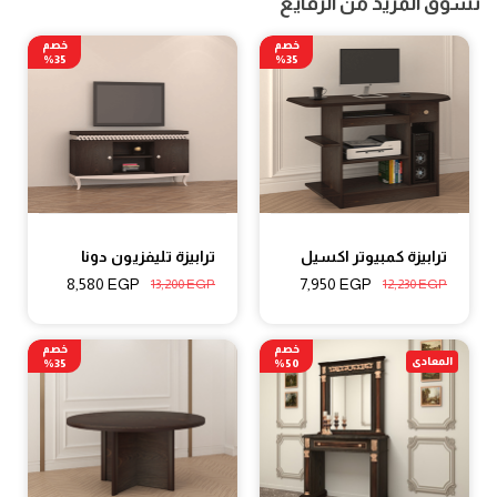
تسوق المزيد من الرفايع
خصم
خصم
35%
35%
ترابيزة كمبيوتر اكسيل
ترابيزة تليفزيون دونا
8,580
EGP
7,950
EGP
13,200
EGP
12,230
EGP
خصم
خصم
المعادى
35%
50%