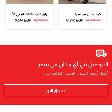
كونسول فينسيا
ترابيزة اجتماعات ام تي 31
9,614
EGP
10,290
EGP
14,790
EGP
20,580
EGP
التوصيل في أي مكان في مصر
أفضل أسعار الشحن والتوصيل. التركيب مجاناً.
تسوق الآن