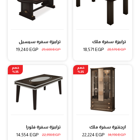
ترابيزة سفرة ملك
ترابيزة سفره سيسيل
19,240
EGP
18,571
EGP
29,600
EGP
28,570
EGP
خصم
خصم
35%
35%
ارجنتيرة سفرة ملك
ترابيزة سفرة فلورا
14,554
EGP
22,224
EGP
22,390
EGP
34,190
EGP