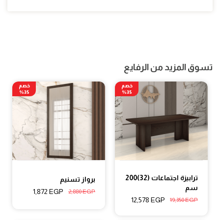
تسوق المزيد من الرفايع
خصم
خصم
35%
35%
ترابيزة اجتماعات (32)200
برواز تسنيم
سم
1,872
EGP
2,880
EGP
12,578
EGP
19,350
EGP