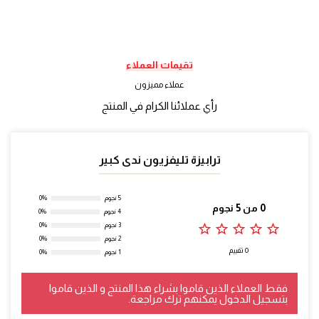
تقيمات العملاء
عملاء مميزون
رأي عملائنا الكرام في المنتج
ترابيزة تليفزيون ندى كبير
5 نجوم
0%
0 من 5 نجوم
4 نجوم
0%
star_outline
star_outline
star_outline
star_outline
star_outline
3 نجوم
0%
2 نجوم
0%
0 تقييم
1 نجوم
0%
فقط العملاء الذين قاموا بشراء هذا المنتج و الذين قاموا
بتسجيل الدخول يمكنهم ترك مراجعة.