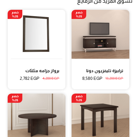
تسوق المزيد من الرفايع
خصم
خصم
35%
35%
ترابيزة تليفزيون دونا
برواز جزامه مثلثات
2,782
EGP
8,580
EGP
4,280
EGP
13,200
EGP
خصم
خصم
35%
35%