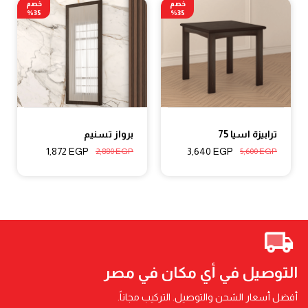
خصم
خصم
35%
35%
ترابيزة اسيا 75
برواز تسنيم
1,872
EGP
3,640
EGP
2,880
EGP
5,600
EGP
التوصيل في أي مكان في مصر
أفضل أسعار الشحن والتوصيل. التركيب مجاناً.