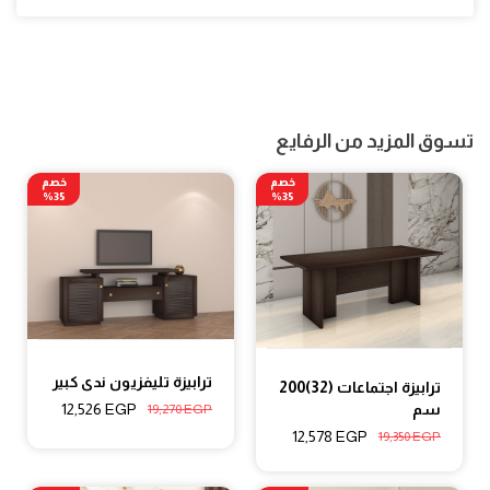
تسوق المزيد من الرفايع
خصم
خصم
35%
35%
ترابيزة تليفزيون ندى كبير
ترابيزة اجتماعات (32)200
سم
12,526
EGP
19,270
EGP
12,578
EGP
19,350
EGP