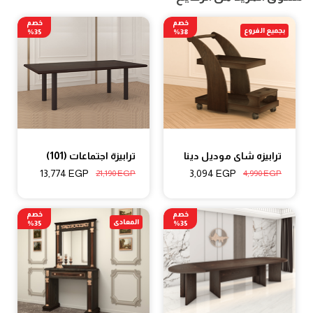
خصم
خصم
بجميع الفروع
35%
38%
ترابيزه شاى موديل دينا
ترابيزة اجتماعات (101)
13,774
EGP
3,094
EGP
21,190
EGP
4,990
EGP
خصم
خصم
المعادى
35%
35%