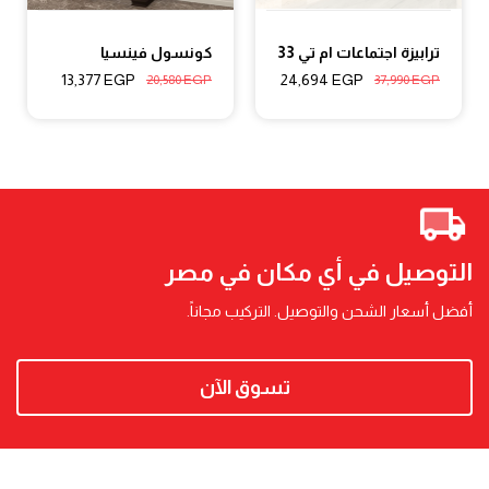
ترابيزة اجتماعات ام تي 33
كونسول فينسيا
13,377
EGP
24,694
EGP
20,580
EGP
37,990
EGP
التوصيل في أي مكان في مصر
أفضل أسعار الشحن والتوصيل. التركيب مجاناً.
تسوق الآن