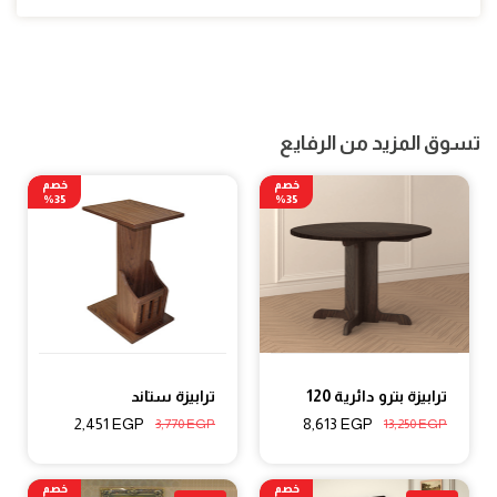
تسوق المزيد من الرفايع
خصم
خصم
35%
35%
ترابيزة بترو دائرية 120
ترابيزة ستاند
2,451
EGP
8,613
EGP
3,770
EGP
13,250
EGP
خصم
خصم