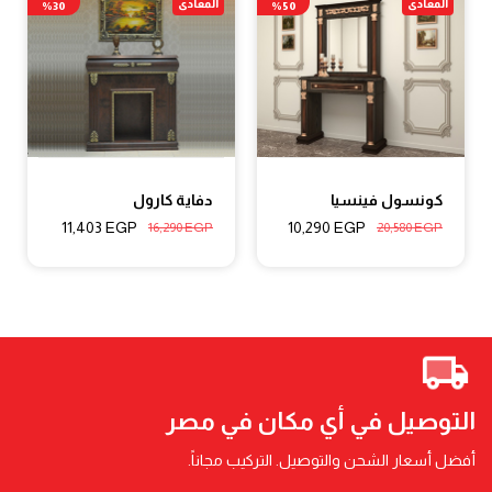
المعادى
المعادى
30%
50%
كونسول فينسيا
دفاية كارول
11,403
EGP
10,290
EGP
16,290
EGP
20,580
EGP
التوصيل في أي مكان في مصر
أفضل أسعار الشحن والتوصيل. التركيب مجاناً.