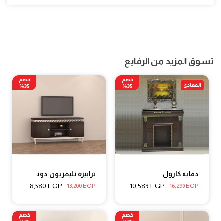
تسوق المزيد من الرفايع
خصم
خصم
المعادى
35%
35%
دفاية كارول
ترابيزة تليفزيون دونا
8,580
EGP
10,589
EGP
13,200
EGP
16,290
EGP
خصم
خصم