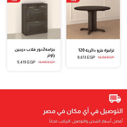
35%
35%
جزامه2دور قلاب درجين
ترابيزة بترو دائرية 120
راوتر
8,613
EGP
13,250
EGP
9,419
EGP
14,490
EGP
التوصيل في أي مكان في مصر
أفضل أسعار الشحن والتوصيل. التركيب مجاناً.