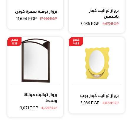
برواز تواليت كيدز
برواز بوفيه سفرة كوين
ياسمين
11,694
EGP
17,990
EGP
3,036
EGP
4,670
EGP
خصم
خصم
35%
35%
برواز تواليت مونتانا
برواز تواليت كيدز بوب
وسط
3,036
EGP
4,670
EGP
3,071
EGP
4,725
EGP