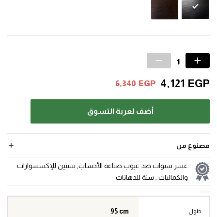
4,121
EGP
6,340
EGP
أضف لعربة التسوق
مصنوع من
عشر سنوات ضد عيوب صناعة الأخشاب, سنتين للإكسسوارات
والكماليات , سنة للدهانات
95 cm
طول