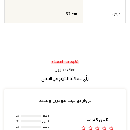
82 cm
عرض
تقيمات العملاء
عملاء مميزون
رأي عملائنا الكرام في المنتج
برواز تواليت مودرن وسط
5 نجوم
0%
0 من 5 نجوم
4 نجوم
0%
star_outline
star_outline
star_outline
star_outline
star_outline
3 نجوم
0%