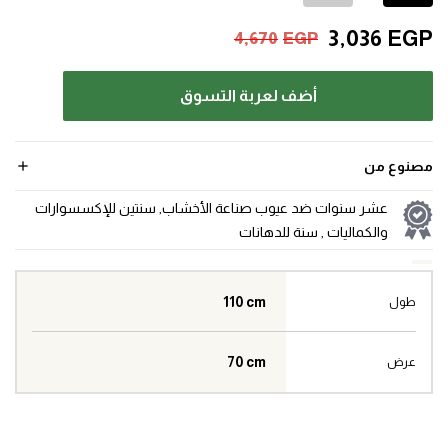
3,036
EGP
4,670
EGP
أضف لعربة التسوق
مصنوع من
عشر سنوات ضد عيوب صناعة الأخشاب, سنتين للإكسسوارات
والكماليات , سنة للدهانات
110 cm
طول
70 cm
عرض