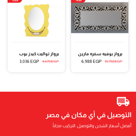
35%
35%
برواز بوفيه سفره مارين
برواز تواليت كيدز بوب
3,036
EGP
6,988
EGP
4,670
EGP
10,750
EGP
التوصيل في أي مكان في مصر
أفضل أسعار الشحن والتوصيل. التركيب مجاناً.