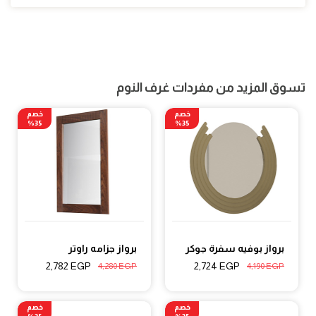
تسوق المزيد من مفردات غرف النوم
خصم
خصم
35%
35%
برواز بوفيه سفرة جوكر
برواز جزامه راوتر
2,782
EGP
2,724
EGP
4,280
EGP
4,190
EGP
خصم
خصم