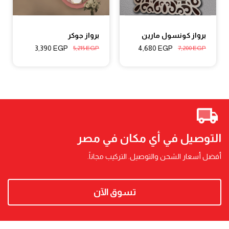
برواز كونسول مارين
برواز جوكر
3,390
EGP
4,680
EGP
5,215
EGP
7,200
EGP
التوصيل في أي مكان في مصر
أفضل أسعار الشحن والتوصيل. التركيب مجاناً.
تسوق الآن