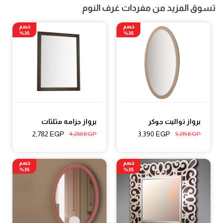
تسوق المزيد من مفردات غرف النوم
خصم
خصم
35%
35%
برواز تواليت جوكر
برواز جزامه مثلثات
2,782
EGP
3,390
EGP
4,280
EGP
5,215
EGP
خصم
خصم
35%
35%