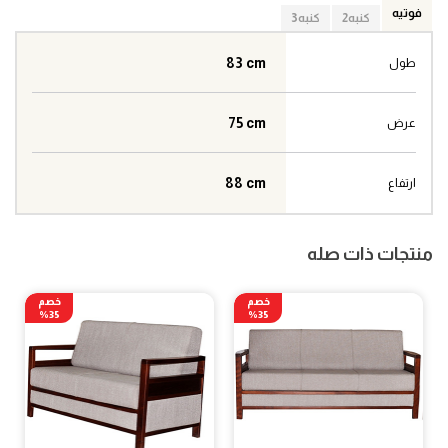
فوتيه
كنبه2
كنبه3
83 cm
طول
75 cm
عرض
88 cm
ارتفاع
منتجات ذات صله
خصم
خصم
35%
35%