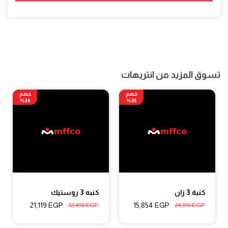
تسوق المزيد من انتريهات
خصم
خصم
35%
35%
كنبة 3 زان
كنبه 3 روستيك
21,119
EGP
15,854
EGP
32,490
EGP
24,390
EGP