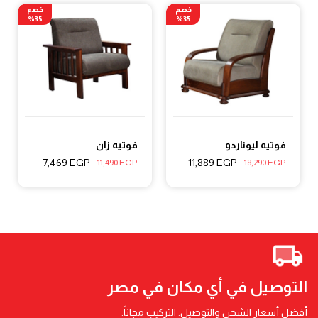
خصم
خصم
35%
35%
فوتيه ليوناردو
فوتيه زان
7,469
EGP
11,889
EGP
11,490
EGP
18,290
EGP
التوصيل في أي مكان في مصر
أفضل أسعار الشحن والتوصيل. التركيب مجاناً.