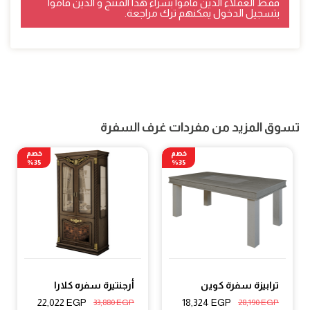
فقط العملاء الذين قاموا بشراء هذا المنتج و الذين قاموا
بتسجيل الدخول يمكنهم ترك مراجعة.
تسوق المزيد من مفردات غرف السفرة
خصم
خصم
35%
35%
ترابيزة سفرة كوين
أرجنتيرة سفره كلارا
22,022
EGP
18,324
EGP
33,880
EGP
28,190
EGP