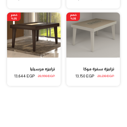
خصم
خصم
35%
35%
ترابيزة سفرة موكا
ترابيزه مرسيليا
13,644
EGP
13,150
EGP
20,990
EGP
20,230
EGP